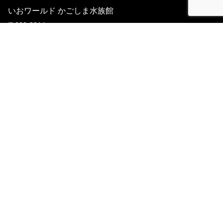
いおワールド かごしま水族館
〒892-0814
鹿児島県鹿児島市本港新町３－１
TEL：099-226-2233
FAX：099-223-7692
動物取り扱い表示
公益財団法人鹿児島市水族館公社
ACCESS
鹿児島中央駅から
市電（2系統） 水族館口下車 徒歩8分
市営バス（16･24番線：東5･6番のりば）
かごしま水族館前下車