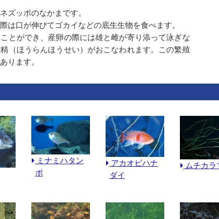
ネズッポのなかまです。
際は口が伸びてゴカイなどの底生生物を食べます。
ることができ、産卵の際には雄と雌が寄り添って泳ぎな
放精（ほうらんほうせい）がおこなわれます。この繁殖
あります。
ミナミハタン
アカオビハナ
ムチカラ
ポ
ダイ