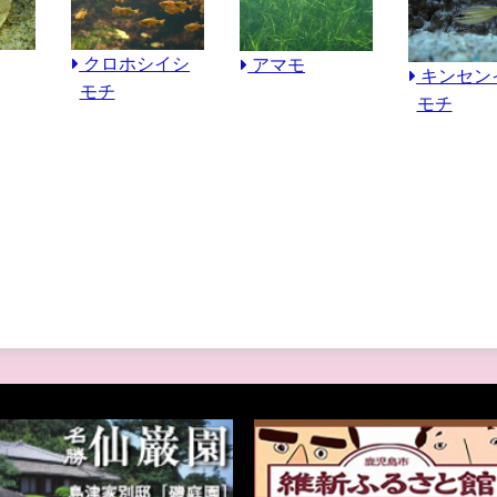
クロホシイシ
アマモ
キンセン
モチ
モチ