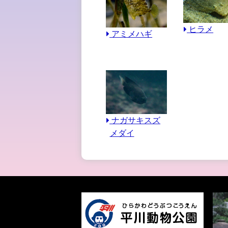
ヒラメ
アミメハギ
ナガサキスズ
メダイ