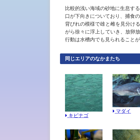
比較的浅い海域の砂地に生息する
口が下向きについており、捕食の
背びれの模様で雄と雌を見分け
がら徐々に浮上していき、放卵
行動は水槽内でも見られることが
同じエリアのなかまたち
マダイ
キビナゴ