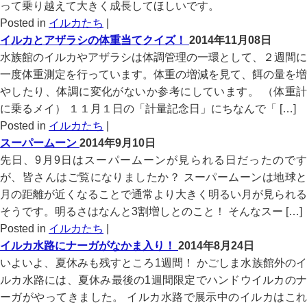
って乗り越えて大きく成長してほしいです。
Posted in
イルカたち
|
イルカとアザラシの体重当てクイズ！
2014年11月08日
水族館のイルカやアザラシは体調管理の一環として、２週間に
一度体重測定を行っています。体重の増減を見て、餌の量を増
やしたり、体調に変化がないか参考にしています。 （体重計
に乗るメイ） １１月１日の「計量記念日」にちなんで「 […]
Posted in
イルカたち
|
スーパームーン
2014年9月10日
先日、9月9日はスーパームーンが見られる日だったのです
が、皆さんはご覧になりましたか？ スーパームーンは地球と
月の距離が近くなることで通常より大きく明るい月が見られる
そうです。明るさはなんと3割増しとのこと！ そんなスー […]
Posted in
イルカたち
|
イルカ水路にナーガがなかま入り！
2014年8月24日
いよいよ、夏休みも残すところ1週間！ かごしま水族館外のイ
ルカ水路には、夏休み最後の1週間限定でハンドウイルカのナ
ーガがやってきました。 イルカ水路で展示中のイルカはこれ