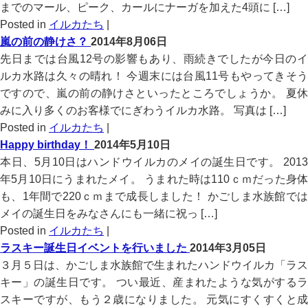
までのマール、ピーク、カールにナーガを加えた4頭に […]
Posted in
イルカたち
|
嵐の前の静けさ？
2014年8月06日
先日までは台風12号の影響もあり、雨続きでしたが今日のイ
ルカ水路は久々の晴れ！ 今週末には台風11号もやってきそう
ですので、嵐の前の静けさといったところでしょうか。 夏休
みに入り多くのお客様でにぎわうイルカ水路。 写真は […]
Posted in
イルカたち
|
Happy birthday！
2014年5月10日
本日、5月10日はハンドウイルカのメイの誕生日です。 2013
年5月10日にうまれたメイ。 うまれた時は110ｃｍだった身体
も、1年間で220ｃｍまで成長しました！ かごしま水族館では
メイの誕生日をみなさんにも一緒に祝っ […]
Posted in
イルカたち
|
ラスキー誕生日イベントを行いました
2014年3月05日
３月５日は、かごしま水族館で生まれたハンドウイルカ「ラス
キー」の誕生日です。 つい最近、産まれたような気がするラ
スキーですが、もう２歳になりました。 元気にすくすくと成