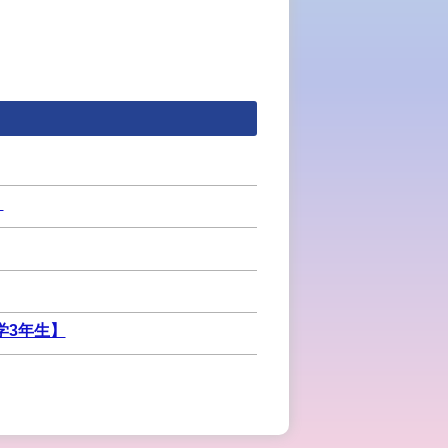
）
学3年生】