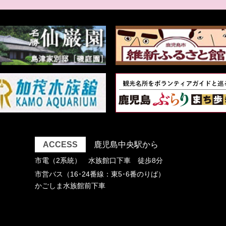
ACCESS
鹿児島中央駅から
市電（2系統） 水族館口下車 徒歩8分
市営バス（16･24番線：東5･6番のりば）
かごしま水族館前下車