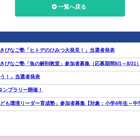
一覧へ戻る
ワクきびなご塾「ヒトデのひみつ大発見！」当選者発表
クきびなご塾「魚の解剖教室」参加者募集（応募期間8/1～8/31
う！」当選者発表
タンプラリー開催！
ども環境リーダー育成塾」参加者募集【対象：小学4年生～中