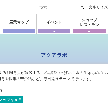
文字サイ
ショップ
展示マップ
イベント
レストラン
アクアラボ
ボでは飼育員が解説する「不思議いっぱい！水の生きものの世
飼育や採集の苦労話など、毎日違うテーマで行います。
0
マップを見る