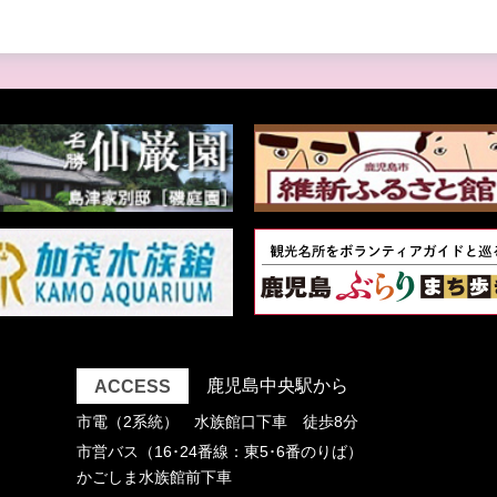
ACCESS
鹿児島中央駅から
市電（2系統） 水族館口下車 徒歩8分
市営バス（16･24番線：東5･6番のりば）
かごしま水族館前下車