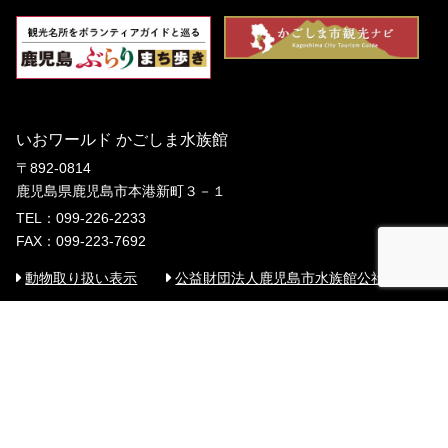
いおワールド かごしま水族館
〒892-0814
鹿児島県鹿児島市本港新町３－１
TEL：099-226-2233
FAX：099-223-7692
動物取り扱い表示
公益財団法人鹿児島市水族館公社
ACCESS
鹿児島中央駅から
市電（2系統） 水族館口下車 徒歩8分
市営バス（16･24番線：東5･6番のりば）
かごしま水族館前下車