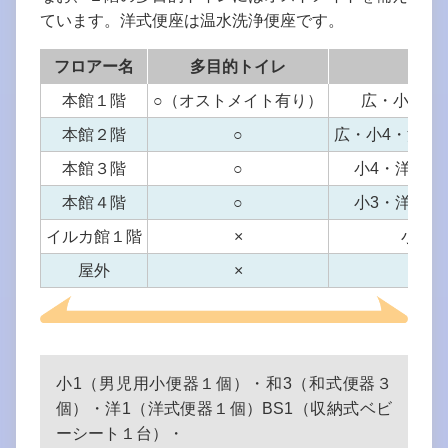
ています。洋式便座は温水洗浄便座です。
フロアー名
多目的トイレ
男子
本館１階
○（オストメイト有り）
広・小6・洋
本館２階
○
広・小4・洋2・B
本館３階
○
小4・洋1・和
本館４階
○
小3・洋1・和
イルカ館１階
×
小3・
屋外
×
小1
小1（男児用小便器１個）・和3（和式便器３
個）・洋1（洋式便器１個）BS1（収納式ベビ
ーシート１台）・