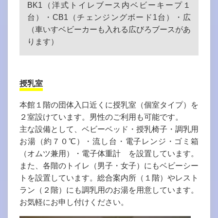
BK1（洋式トイレブース内ベビーキープ１
台）・CB1（チェンジングボード1台）・広
（車いすベビーカーも入れる広びろブースがあ
ります）
授乳室
本館１階の団体入口近くに授乳室（個室タイプ）を
２室設けています。男性のご利用も可能です。
主な設備として、ベビーベッド・授乳椅子・調乳用
お湯（約７０℃）・流し台・電子レンジ・ゴミ箱
（オムツ兼用）・電子体重計 を設置しています。
また、各階のトイレ（男子・女子）にもベビーシー
トを設置しています。総合案内所（１階）やレスト
ラン（２階）にも調乳用のお湯を用意しています。
お気軽にお申し付けください。