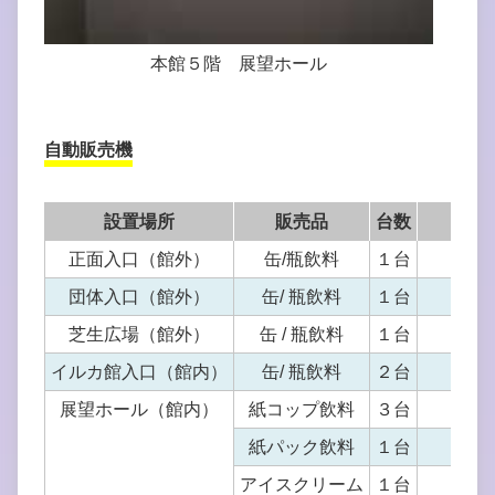
本館５階 展望ホール
自動販売機
設置場所
販売品
台数
正面入口（館外）
缶/瓶飲料
１台
電子
団体入口（館外）
缶/ 瓶飲料
１台
電子
芝生広場（館外）
缶 / 瓶飲料
１台
電子
イルカ館入口（館内）
缶/ 瓶飲料
２台
電子
展望ホール（館内）
紙コップ飲料
３台
紙パック飲料
１台
アイスクリーム
１台