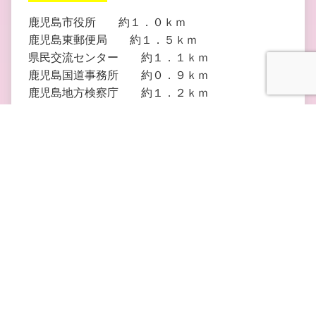
鹿児島市役所 約１．０ｋｍ
鹿児島東郵便局 約１．５ｋｍ
県民交流センター 約１．１ｋｍ
鹿児島国道事務所 約０．９ｋｍ
鹿児島地方検察庁 約１．２ｋｍ
鹿児島地方裁判所 約１．０ｋｍ
災害時の対応設備
かごしま水族館は発電機（５００ｋW ２台）を完
備し、主に非常照明用・通信用・空調用・生きもの
の生命維持用に連続して１０日程度の電力供給が可
能となっております。また、飲料水タンクには常時
７０トンの飲料水が確保されています。