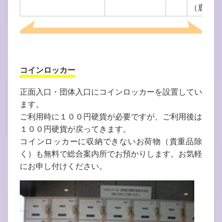
（鹿児島
コインロッカー
正面入口・団体入口にコインロッカーを設置してい
ます。
ご利用時に１００円硬貨が必要ですが、ご利用後は
１００円硬貨が戻ってきます。
コインロッカーに収納できないお荷物（貴重品除
く）も無料で総合案内所でお預かりします。お気軽
にお申し付けください。